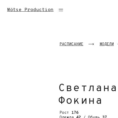
Mötse Production
РАСПИСАНИЕ
МОДЕЛИ
Светлана
Фокина
Рост
176
Одежда
42
/ Обувь
37