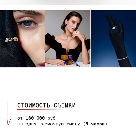
съемки и отвечают за качество, визуальный
результат и организацию процесса на каждом
этапе.
03
ПОДБОР ЛОКАЦИЙ
это процесс поиска и выбора подходящего
места для съемки с учетом концепции, стиля
бренда, задач проекта, освещения, фона и
общего визуального настроения, чтобы
максимально точно раскрыть идею и продукт.
04
КАСТИНГ МОДЕЛЕЙ
это процесс подбора и отбора моделей,
соответствующих концепции съемки, стилю
бренда и задачам проекта, с учетом
внешности, типажа, опыта и умения работать
в кадре.
05
ПОСТ-ПРОДАКШН
это этап обработки отснятого материала,
включающий отбор лучших кадров,
цветокоррекцию, ретушь, монтаж (для
видео), а также финальную подготовку
изображений или роликов в нужных форматах
для публикации и рекламы.