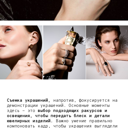
Съемка украшений,
напротив, фокусируется на
демонстрации украшений. Основные моменты
здесь - это
выбор подходящих ракурсов и
освещения, чтобы передать блеск и детали
ювелирных изделий.
Важно умение правильно
компоновать кадр, чтобы украшения выглядели
привлекательно и вызывали интерес у
зрителя.
Основное отличие от обычных портретных съемок
заключается в том, что beauty- и jewelry-
съемки более специализированы и ориентированы
на выделение конкретных тонкостей модели
(красоты лица или украшений), в то время как
портретные съемки могут быть более общими и
фокусироваться на передаче характера и
личности модели.