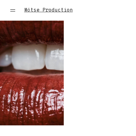
Mötse Production
BEAUTY/JEWELRY
street
Ключевой момент
beauty-съемки
- обратить