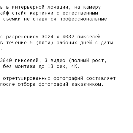
,
на.
ко
она
ым
2
ти)
жа до