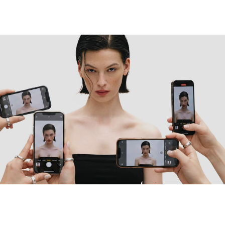
выбор тарифа:
видео
мобильный контент
имиджевая
вы