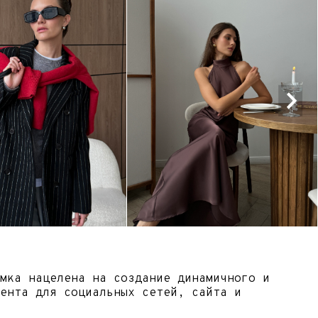
авляет
м.