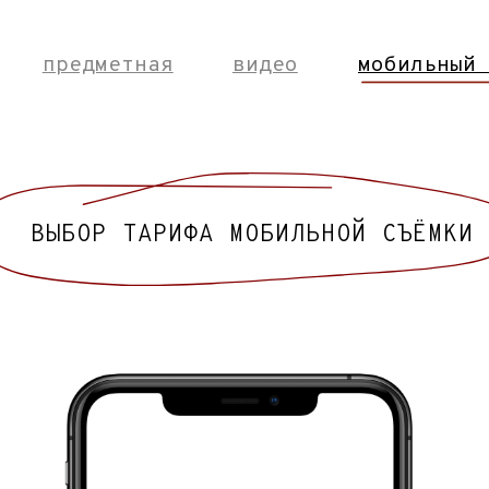
ИФА МОБИЛЬНОЙ СЪЁМКИ
Уличная
Рилс
т 9000р /арт]
[от 8000р /арт]