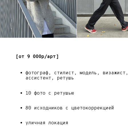
базовая стилизация на усмотрение стилиста из
реквизита студии
с возможностью съёмки по тз
Reels — это короткие вертикальные видео, которые набира
популярность в социальных сетях благодаря динамичному
без возможности присутствия на съёмке
формату и широкому охвату аудитории. Этот инструмент
позволяет брендам создавать креативный контент, рассказ
истории и привлекать новых подписчиков.
Если хотите быть в тренде и эффективно взаимодействоват
аудиторией, Reels — ваш инструмент!
Размер видео: 2160 x 3840 пикселей
ЗАПИСАТЬСЯ