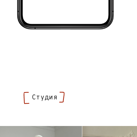
[от 8 000р/арт]
фотограф, стилист, модель, визажист,
ассистент, студия, ретушь
10 фото с ретушью
80 исходников с цветокоррекцией
интерьер