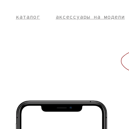
ВЫБОР ТАР
Студия
[о
[от 8000р/арт]