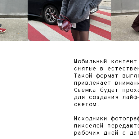
ют
ывать
ь с