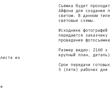
Мобильный контент на улице — это фото и видео
снятые в естественной среде с помощью смартфо
Такой формат выглядит живым, динамичным и лег
привлекает внимание аудитории.
Съёмка будет проходить на улице на камеру Айф
для создания лайф-стайл картинки с естественн
светом.
Исходники фотографий с разрешением 3024 x 403
пикселей передаются заказчику в течение 5 (пя
рабочих дней с даты проведения фотосъемки.
Размер видео: 2160 x 3840 пикселей, 3 видео
(полный рост, крупный план, деталь) без монта
13 сек, 4К.