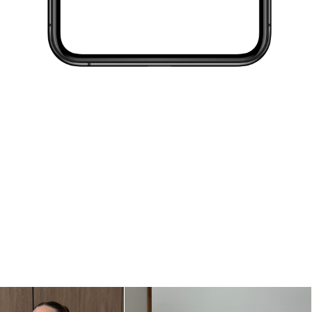
ого и
и
у
ные
й
 даты
ст,