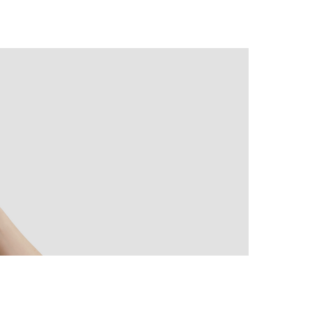
ездная
выездная