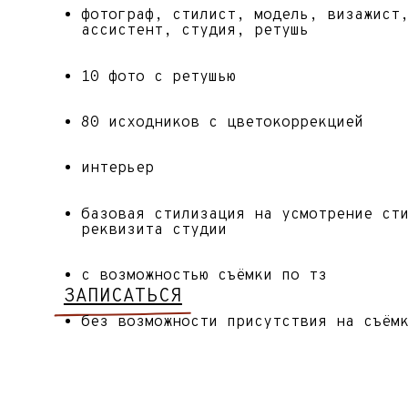
[от 9 000р/арт]
фотограф, стилист, модель, визажист,
ассистент, ретушь
10 фото с ретушью
80 исходников с цветокоррекцией
уличная локация
создание образа на усмотрение стилиста
с возможностью съёмки по тз