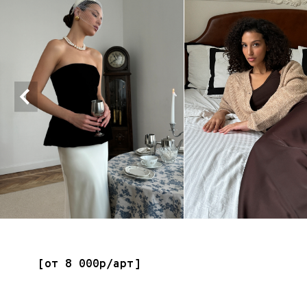
базовая стилизация на усмотрение стилиста из
реквизита студии
с возможностью съёмки по тз
ЗАПИСАТЬСЯ
без возможности присутствия на съёмке
Уличная