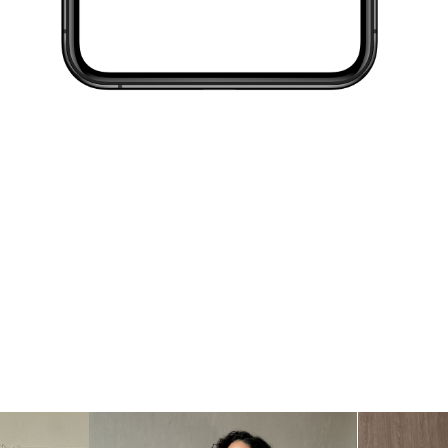
Мобильная контент-съёмка нацелена на создание динамичн
привлекательного контента для социальных сетей, сайта 
маркетплейса.
Съёмка будет проходить в интерьерной локации, на камер
Айфона для создания лайф-стайл картинки с естественным
светом. В данном типе съемки не ставятся профессиональ
световые схемы.
Исходники фотографий с разрешением 3024 x 4032 пикселе
передаются заказчику в течение 5 (пяти) рабочих дней с
проведения фотосъемки.
Размер видео: 2160 x 3840 пикселей, 3 видео (полный ро