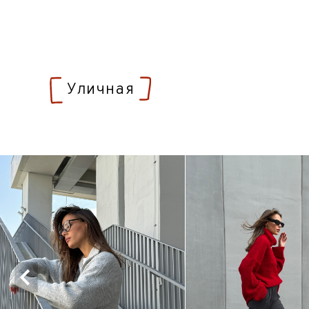
без возможности присутствия на съёмке
ЗАПИСАТЬСЯ
Рилс
[от 9 000р/арт]
фотограф, стилист, модель, визажист,
ассистент, студия, ретушь
монтаж
с возможностью съёмки в заявленной локации