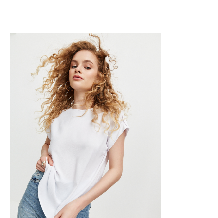
+7 (495) 141-0070
hello@mozi.productions
г. Москва
Дубининская улица, дом 70
2021-2026 © Все права защищены.
Режим работы:
Мотси студия фото- и видео продак
Пн-пт: 10.00-19.00
Сб-вс: выходной
г. Москва, Дубининская
улица, 70
Mötse Production
Услови
Описание услуги
Контакты и соц.сети