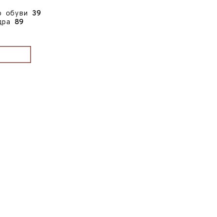
р обуви
39
дра
89