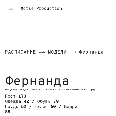
Mötse Production
РАСПИСАНИЕ
МОДЕЛИ
Фернанда
Фернанда
*на данную модель действует наценка к основной стоимости на тариф
Рост
173
Одежда
42
/ Обувь
39
Грудь
82
/ Талия
60
/ Бедра
88