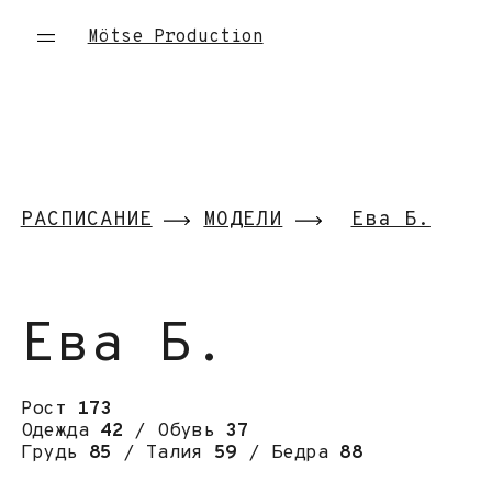
Mötse Production
РАСПИСАНИЕ
МОДЕЛИ
Ева Б.
Ева Б.
Рост
173
Одежда
42
/ Обувь
37
Грудь
85
/ Талия
59
/ Бедра
88