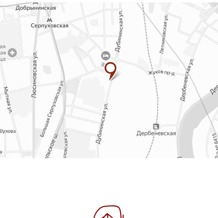
Политика конфиденциальности
Дизайн сайта: Ljuba
Разработка: Owl
Twigg
Design
2021-2026 © Все права защищены.
Мотси студия фото- и видео продакшн.
Коммерческая фото- и видеосъёмка для
брендов.
БУДЕМ РАДЫ ОТВЕТИТЬ НА
ПО ТЕЛЕФОНУ ИЛИ В СОЦИ