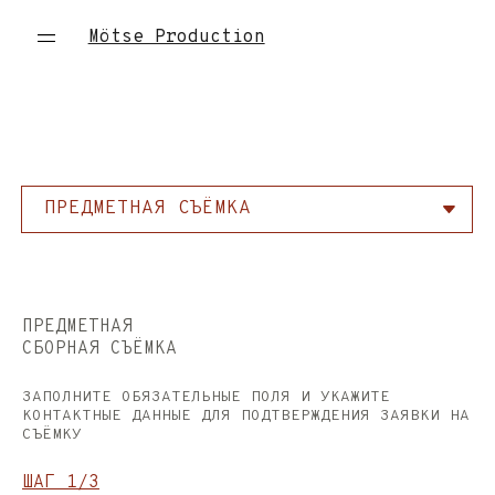
Mötse Production
ПРЕДМЕТНАЯ СЪЁМКА
СБОРНЫЙ КАТАЛОГ НА МОДЕЛИ
ИМИДЖЕВАЯ СБОРНАЯ
СЪЁМКА
МОБИЛЬНЫЙ КОНТЕНТ
ВЫЕЗДНАЯ СЪЁМКА
ПРЕДМЕТНАЯ
СБОРНАЯ СЪЁМКА
ИНДИВИДУАЛЬНЫЙ ПРОЕКТ
ИСКУССТВЕННЫЙ ИНТЕЛЛЕКТ
ЗАПОЛНИТЕ ОБЯЗАТЕЛЬНЫЕ ПОЛЯ И УКАЖИТЕ
КОНТАКТНЫЕ ДАННЫЕ ДЛЯ ПОДТВЕРЖДЕНИЯ ЗАЯВКИ НА
СЪЁМКУ
ШАГ 1/3