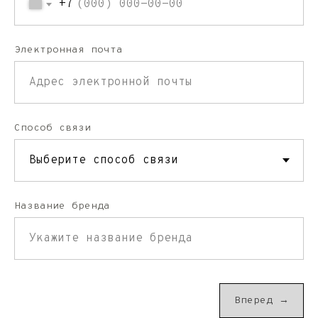
+7
Электронная почта
Способ связи
Название бренда
Mötse Production
Усл
Вперед →