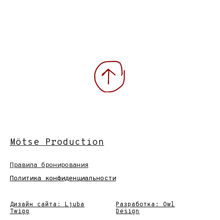
Правила бронирования
Кон
Политика конфиденциальности
Дизайн сайта: Ljuba
Разработка: Owl
Twigg
Design
2021-2026 © Все права защищены.
Мотси студия фото- и видео продакшн.
Коммерческая фото- и видеосъёмка для
брендов.